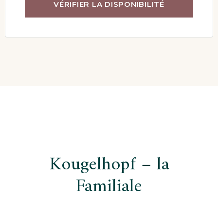
Navigation
Kougelhopf – la
de
Familiale
l’article