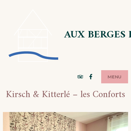
Skip
to
content
AUX BERGES 
Tripadvisor
Facebook
MENU
Kirsch & Kitterlé – les Conforts